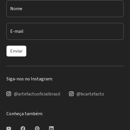
Nome
E-mail
Enviar
Siga-nos no Instagram:
@artefactooficialbrasil
@bcartefacto
Conheça também: