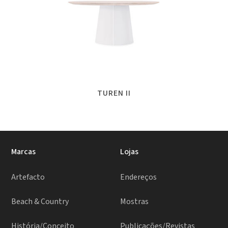
TUREN II
Marcas
Lojas
Artefacto
Endereços
Beach & Country
Mostras
História/Conceito
Publicações/Revistas