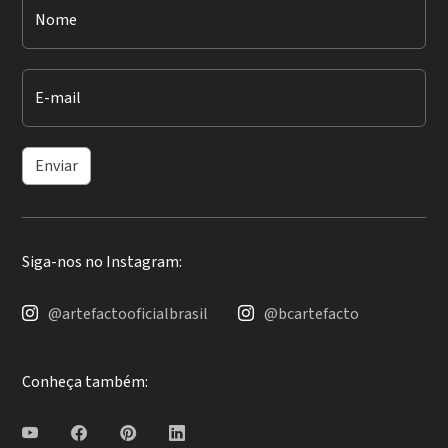
Nome
E-mail
Enviar
Siga-nos no Instagram:
@artefactooficialbrasil
@bcartefacto
Conheça também: