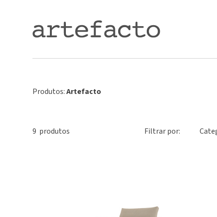
Produtos:
Artefacto
9
produto
s
Filtrar por:
Cate