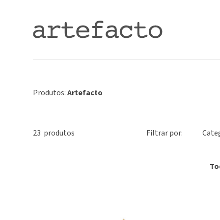
Produtos:
Artefacto
23
produto
s
Filtrar por:
Cate
To