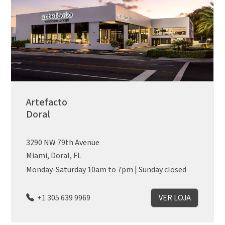
Artefacto
Doral
3290 NW 79th Avenue
Miami, Doral, FL
Monday-Saturday 10am to 7pm | Sunday closed
+1 305 639 9969
VER LOJA