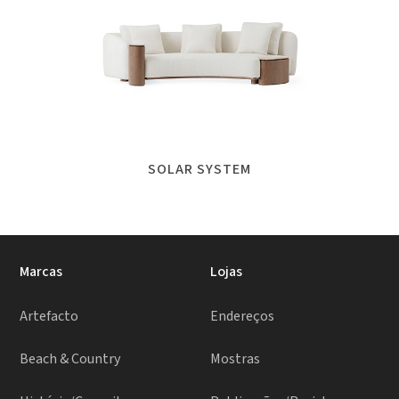
SOLAR SYSTEM
Marcas
Lojas
Artefacto
Endereços
Beach & Country
Mostras