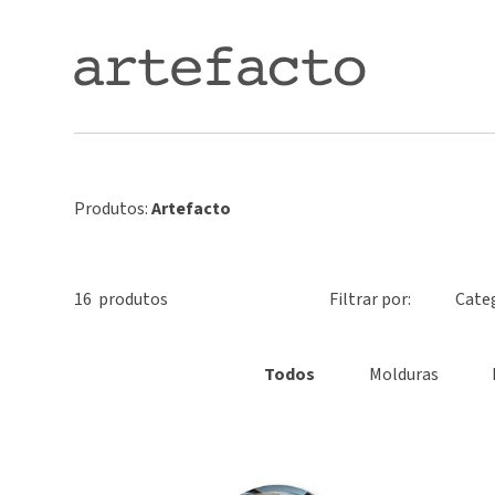
Produtos:
Artefacto
16
produto
s
Filtrar por:
Cate
Todos
Molduras