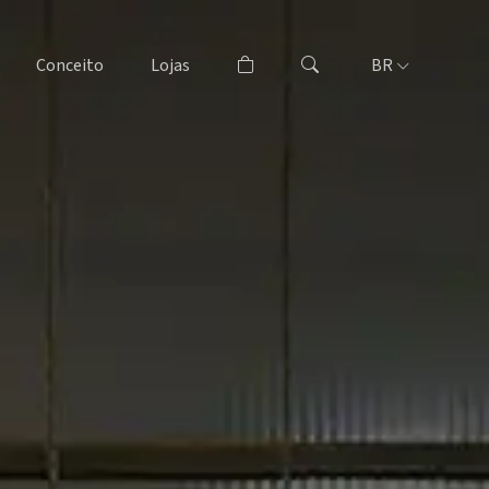
Conceito
Lojas
BR