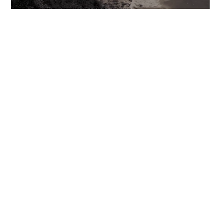
A Artefacto é uma empresa motivada pela inovação, mas
sem nunca abrir mão da tradição. Portanto, assinar
empreendimentos em parceria com importantes
empresas atesta e reforça essa vocação da marca para
evoluir suas próprias estruturas, incrementando o
portfólio de negócios com forte atuação imobiliária.
Também é uma enorme inspiração a possibilidade de
ajudar a construir o estilo de vida dos moradores desde as
estruturas do prédio até a finalização dos interiores.
PROJETOS ASSINADOS