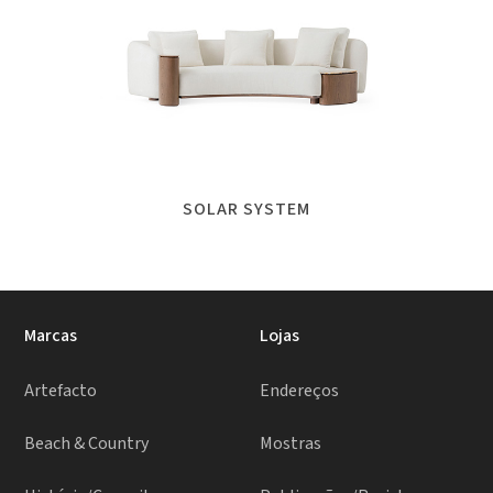
SOLAR SYSTEM
Marcas
Lojas
Artefacto
Endereços
Beach & Country
Mostras