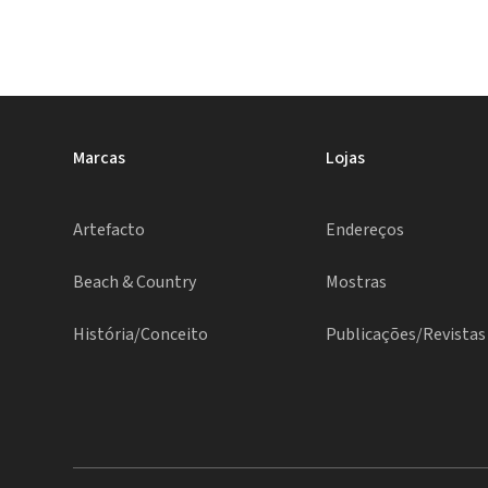
Marcas
Lojas
Artefacto
Endereços
Beach & Country
Mostras
História/Conceito
Publicações/Revistas